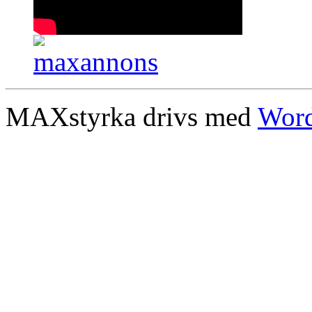
MAXstyrka drivs med
Word