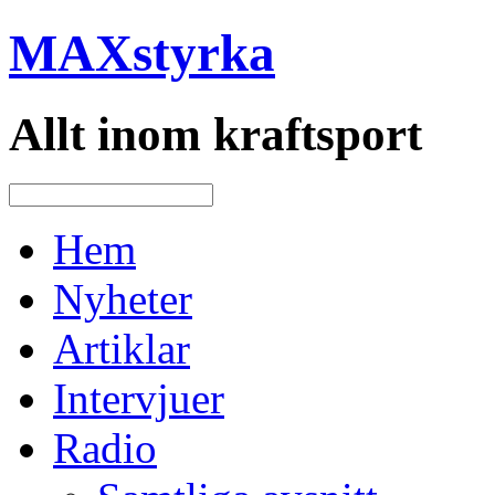
MAXstyrka
Allt inom kraftsport
Hem
Nyheter
Artiklar
Intervjuer
Radio