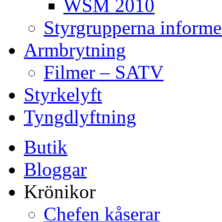
WSM 2010
Styrgrupperna informe
Armbrytning
Filmer – SATV
Styrkelyft
Tyngdlyftning
Butik
Bloggar
Krönikor
Chefen kåserar