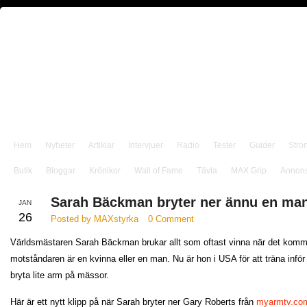
Hem
Nyheter
Artiklar
Intervjuer
Radio
Tester
Guider
Stro
Butik
Bloggar
Krönikor
Wall of Fame
Tävla
MAX Grip
Annon
Sarah Bäckman bryter ner ännu en ma
JAN
26
Posted by MAXstyrka
0 Comment
Världsmästaren Sarah Bäckman brukar allt som oftast vinna när det kommer
motståndaren är en kvinna eller en man. Nu är hon i USA för att träna inför
bryta lite arm på mässor.
Här är ett nytt klipp på när Sarah bryter ner Gary Roberts från
myarmtv.co