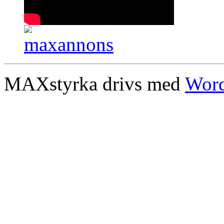
MAXstyrka drivs med
Word