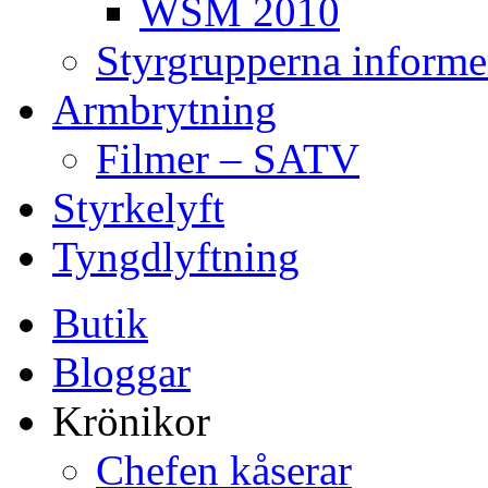
WSM 2010
Styrgrupperna informe
Armbrytning
Filmer – SATV
Styrkelyft
Tyngdlyftning
Butik
Bloggar
Krönikor
Chefen kåserar