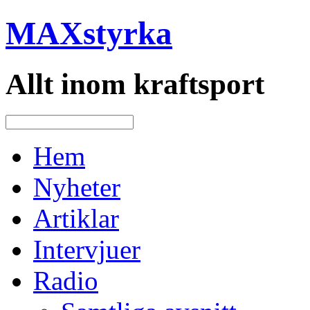
MAXstyrka
Allt inom kraftsport
Hem
Nyheter
Artiklar
Intervjuer
Radio