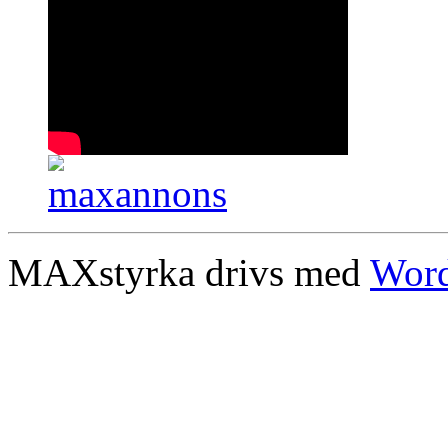
MAXstyrka drivs med
Word