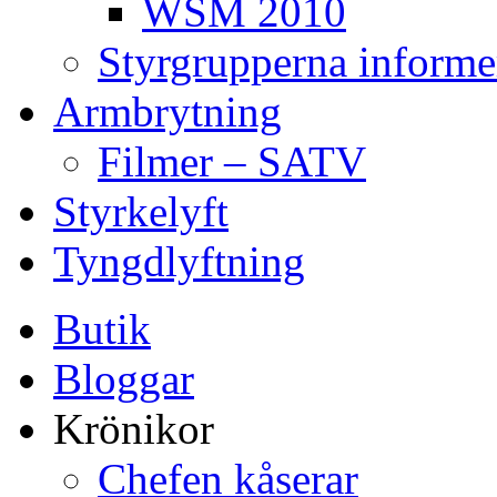
WSM 2010
Styrgrupperna informe
Armbrytning
Filmer – SATV
Styrkelyft
Tyngdlyftning
Butik
Bloggar
Krönikor
Chefen kåserar