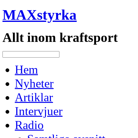
MAXstyrka
Allt inom kraftsport
Hem
Nyheter
Artiklar
Intervjuer
Radio