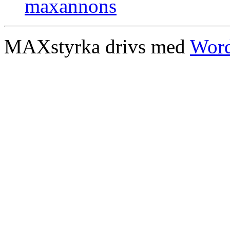
MAXstyrka drivs med
Word