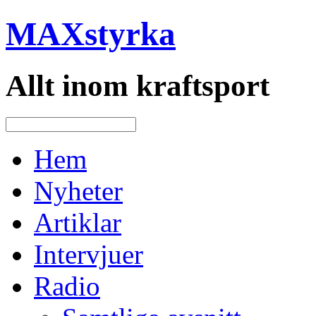
MAXstyrka
Allt inom kraftsport
Hem
Nyheter
Artiklar
Intervjuer
Radio