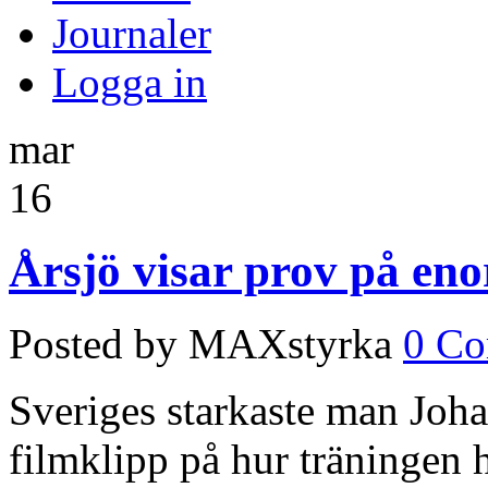
Journaler
Logga in
mar
16
Årsjö visar prov på en
Posted by MAXstyrka
0 C
Sveriges starkaste man Johan
filmklipp på hur träningen h