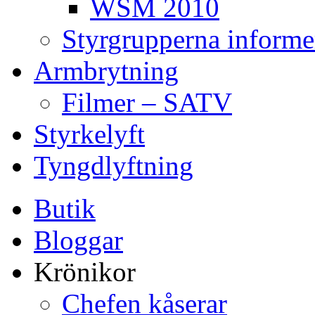
WSM 2010
Styrgrupperna informe
Armbrytning
Filmer – SATV
Styrkelyft
Tyngdlyftning
Butik
Bloggar
Krönikor
Chefen kåserar