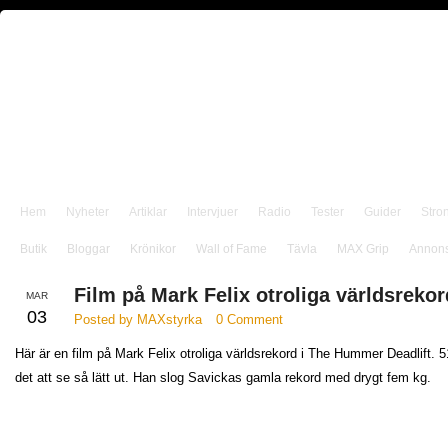
Hem
Nyheter
Artiklar
Intervjuer
Radio
Tester
Guider
Stro
Butik
Bloggar
Krönikor
Wall of Fame
Tävla
MAX Grip
Annon
Film på Mark Felix otroliga världsrekor
MAR
03
Posted by MAXstyrka
0 Comment
Här är en film på Mark Felix otroliga världsrekord i The Hummer Deadlift. 5
det att se så lätt ut. Han slog Savickas gamla rekord med drygt fem kg.