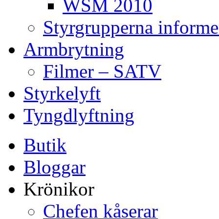
WSM 2010
Styrgrupperna informe
Armbrytning
Filmer – SATV
Styrkelyft
Tyngdlyftning
Butik
Bloggar
Krönikor
Chefen kåserar