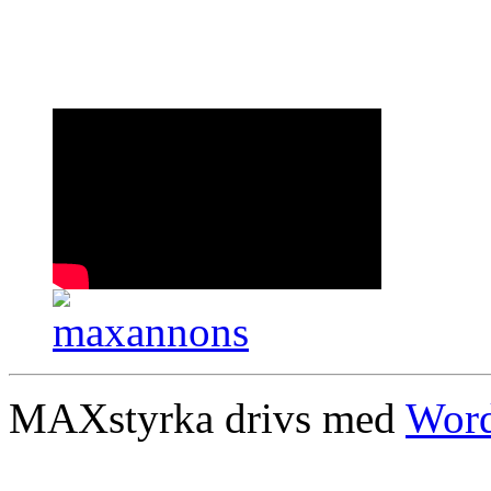
MAXstyrka drivs med
Word