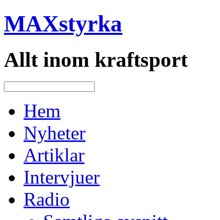
MAXstyrka
Allt inom kraftsport
Hem
Nyheter
Artiklar
Intervjuer
Radio