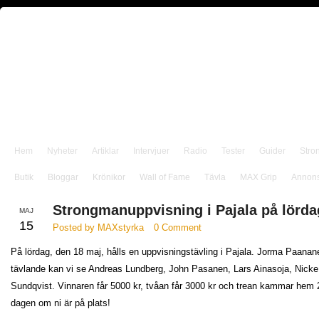
Hem
Nyheter
Artiklar
Intervjuer
Radio
Tester
Guider
Stro
Butik
Bloggar
Krönikor
Wall of Fame
Tävla
MAX Grip
Annon
Strongmanuppvisning i Pajala på lörda
MAJ
15
Posted by MAXstyrka
0 Comment
På lördag, den 18 maj, hålls en uppvisningstävling i Pajala. Jorma Paanan
tävlande kan vi se Andreas Lundberg, John Pasanen, Lars Ainasoja, Nick
Sundqvist. Vinnaren får 5000 kr, tvåan får 3000 kr och trean kammar hem 
dagen om ni är på plats!