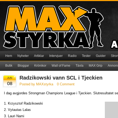
Hem
Nyheter
Artiklar
Intervjuer
Radio
Tester
Guider
Stro
Butik
Bloggar
Krönikor
Wall of Fame
Tävla
MAX Grip
Annon
Radzikowski vann SCL i Tjeckien
JUN
08
Posted by MAXstyrka
0 Comment
I dag avgjordes Strongman Champions League i Tjeckien. Slutresultatet ser
1. Krzysztof Radzikowski
2. Vytautas Lalas
3. Lauri Nami