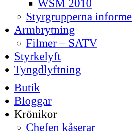
WSM 2010
Styrgrupperna informe
Armbrytning
Filmer – SATV
Styrkelyft
Tyngdlyftning
Butik
Bloggar
Krönikor
Chefen kåserar