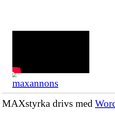
MAXstyrka drivs med
Word