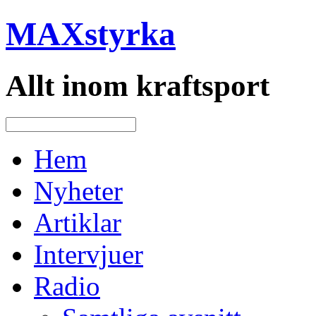
MAXstyrka
Allt inom kraftsport
Hem
Nyheter
Artiklar
Intervjuer
Radio