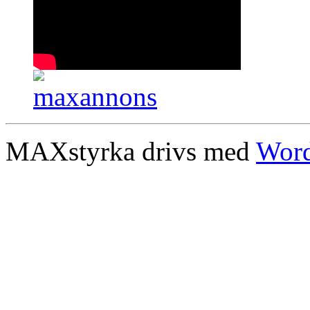
MAXstyrka drivs med
Word