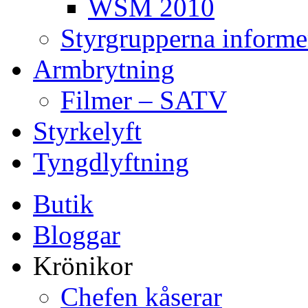
WSM 2010
Styrgrupperna informe
Armbrytning
Filmer – SATV
Styrkelyft
Tyngdlyftning
Butik
Bloggar
Krönikor
Chefen kåserar