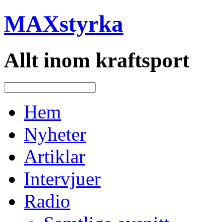
MAXstyrka
Allt inom kraftsport
Hem
Nyheter
Artiklar
Intervjuer
Radio