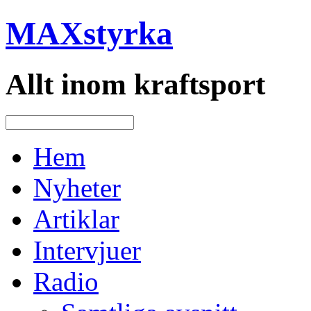
MAXstyrka
Allt inom kraftsport
Hem
Nyheter
Artiklar
Intervjuer
Radio