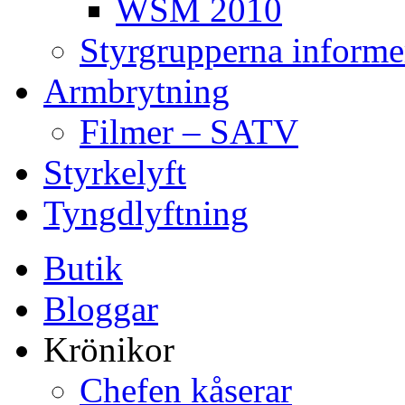
WSM 2010
Styrgrupperna informe
Armbrytning
Filmer – SATV
Styrkelyft
Tyngdlyftning
Butik
Bloggar
Krönikor
Chefen kåserar