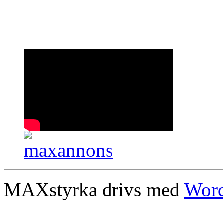
MAXstyrka drivs med
Word