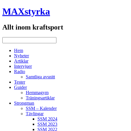
MAXstyrka
Allt inom kraftsport
Hem
Nyheter
Artiklar
Intervjuer
Radio
Samtliga avsnitt
Tester
Guider
Hemmagym
Träningsartiklar
Strongman
SSM – Kalender
Tävlingar
SSM 2024
SSM 2023
SSM 2022