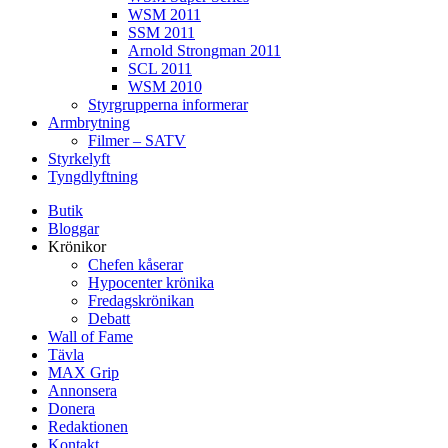
WSM 2011
SSM 2011
Arnold Strongman 2011
SCL 2011
WSM 2010
Styrgrupperna informerar
Armbrytning
Filmer – SATV
Styrkelyft
Tyngdlyftning
Butik
Bloggar
Krönikor
Chefen kåserar
Hypocenter krönika
Fredagskrönikan
Debatt
Wall of Fame
Tävla
MAX Grip
Annonsera
Donera
Redaktionen
Kontakt