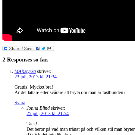
2 Responses so far.
MAXstyrka
skriver:
23 juli, 2013 kl. 21:34
Grattis! Mycket bra!
Är det lättare eller svårare att bryta om man är fastbunden?
Svara
Jonna Blind
skriver:
25 juli, 2013 kl. 21:54
Tack!
Det beror på vad man tränat på och vilken stil man bryter
då gick det inte lika bra.