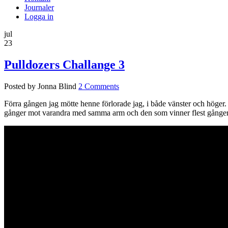
Journaler
Logga in
jul
23
Pulldozers Challange 3
Posted by Jonna Blind
2 Comments
Förra gången jag mötte henne förlorade jag, i både vänster och höger
gånger mot varandra med samma arm och den som vinner flest gånger 