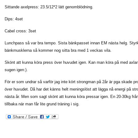
Sittande axelpress: 23.5/12*2 lätt genomblödning.
Dips: 4set
Cabel cross: 3set
Lunchpass så var bra tempo. Sista bänkpasset innan EM nästa helg. Styrka
bänkmusklerna så kommer nog sitta bra med 1 veckas vila.
Skönt att kunna köra press över huvudet igen. Kan man köra på med axlar
sugen igen:).
För er som undrar så varför jag inte kört strongman på 2år är pga skade pr
över huvudet. Då har det känns helt meningslöst att lägga nå energi på s
nästa år. Men som sagt skönt att kunna köra pressar igen. En 20-30kg fr
tillbaka när man får lite grund träning i sig.