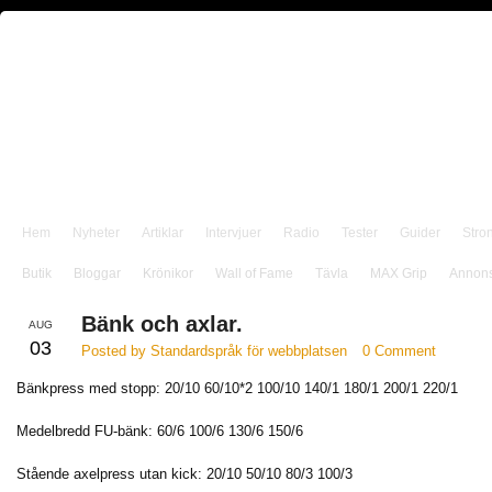
Hem
Nyheter
Artiklar
Intervjuer
Radio
Tester
Guider
Stro
Butik
Bloggar
Krönikor
Wall of Fame
Tävla
MAX Grip
Annon
Bänk och axlar.
AUG
03
Posted by Standardspråk för webbplatsen
0 Comment
Bänkpress med stopp: 20/10 60/10*2 100/10 140/1 180/1 200/1 220/1
Medelbredd FU-bänk: 60/6 100/6 130/6 150/6
Stående axelpress utan kick: 20/10 50/10 80/3 100/3