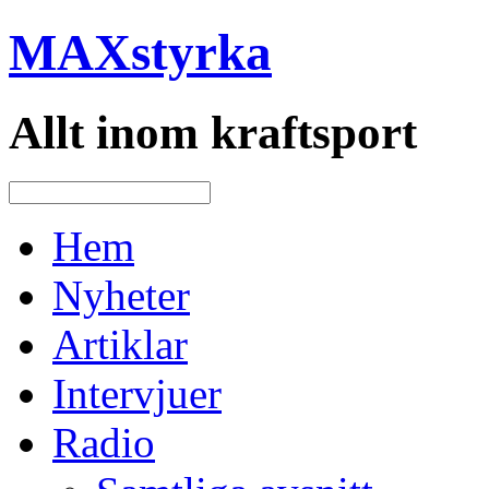
MAXstyrka
Allt inom kraftsport
Hem
Nyheter
Artiklar
Intervjuer
Radio