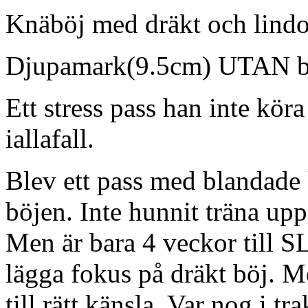
Knäböj med dräkt och lindo
Djupamark(9.5cm) UTAN bäl
Ett stress pass han inte köra 
iallafall.
Blev ett pass med blandade 
böjen. Inte hunnit träna up
Men är bara 4 veckor till S
lägga fokus på dräkt böj. Me
till rätt känsla. Var nog i t