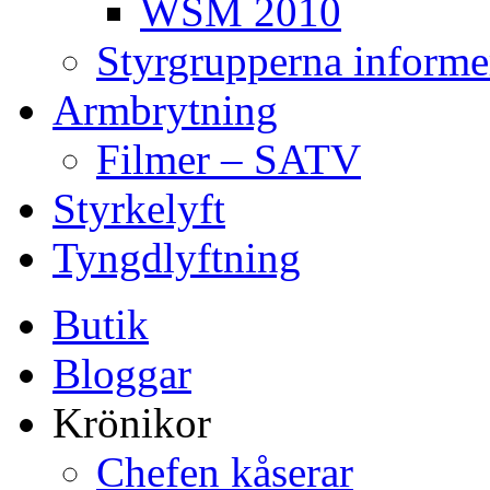
WSM 2010
Styrgrupperna informe
Armbrytning
Filmer – SATV
Styrkelyft
Tyngdlyftning
Butik
Bloggar
Krönikor
Chefen kåserar