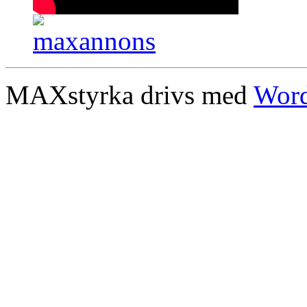
MAXstyrka drivs med
Word