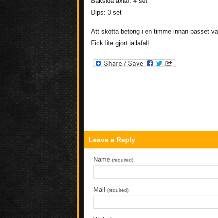
Baksida axlar: 4 set
Dips: 3 set
Att skotta betong i en timme innan passet va
Fick lite gjort iallafall.
Leave a Reply
Name
(required)
Mail
(required)