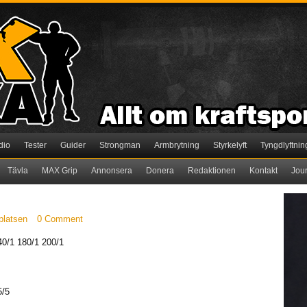
dio
Tester
Guider
Strongman
Armbrytning
Styrkelyft
Tyngdlyftnin
Tävla
MAX Grip
Annonsera
Donera
Redaktionen
Kontakt
Jou
platsen
0 Comment
0/1 180/1 200/1
5/5