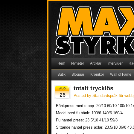
Hem
Nyheter
Artiklar
Intervjuer
Ra
Butik
Bloggar
Krönikor
Wall of Fame
totalt trycklös
AUG
26
Posted by Standardspråk för webb
Bänkpress med stopp: 20/10 60/10 100/10 14
Medel bred fu bänk: 100/6 140/6 160/4
Fu hantel press: 23.5/10 41/10 59/8
Sittande hantel press axlar: 23.5/10 36/8 43.