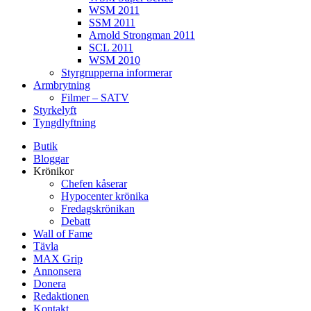
WSM 2011
SSM 2011
Arnold Strongman 2011
SCL 2011
WSM 2010
Styrgrupperna informerar
Armbrytning
Filmer – SATV
Styrkelyft
Tyngdlyftning
Butik
Bloggar
Krönikor
Chefen kåserar
Hypocenter krönika
Fredagskrönikan
Debatt
Wall of Fame
Tävla
MAX Grip
Annonsera
Donera
Redaktionen
Kontakt