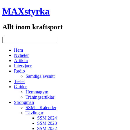
MAXstyrka
Allt inom kraftsport
Hem
Nyheter
Artiklar
Intervjuer
Radio
Samtliga avsnitt
Tester
Guider
Hemmagym
Träningsartiklar
Strongman
SSM – Kalender
Tävlingar
SSM 2024
SSM 2023
SSM 2022