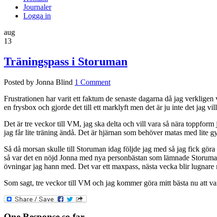
Journaler
Logga in
aug
13
Träningspass i Storuman
Posted by Jonna Blind
1 Comment
Frustrationen har varit ett faktum de senaste dagarna då jag verkligen ve
en frysbox och gjorde det till ett marklyft men det är ju inte det jag vi
Det är tre veckor till VM, jag ska delta och vill vara så nära toppform 
jag får lite träning ändå. Det är hjärnan som behöver matas med lite gymi
Så då morsan skulle till Storuman idag följde jag med så jag fick gö
så var det en nöjd Jonna med nya personbästan som lämnade Storuman. B
övningar jag hann med. Det var ett maxpass, nästa vecka blir lugnare me
Som sagt, tre veckor till VM och jag kommer göra mitt bästa nu att vara
One Response so far.