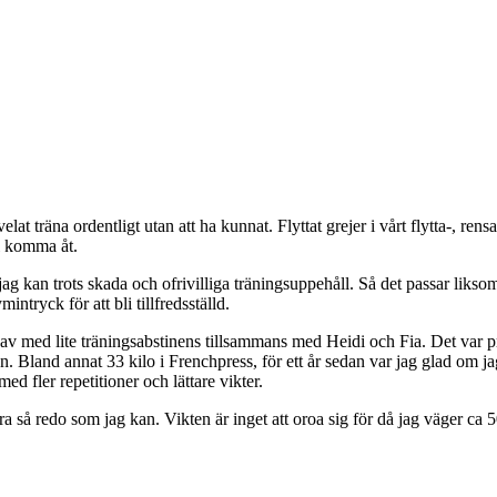
lat träna ordentligt utan att ha kunnat. Flyttat grejer i vårt flytta-, ren
ll komma åt.
jag kan trots skada och ofrivilliga träningsuppehåll. Så det passar liksom
ntryck för att bli tillfredsställd.
ra av med lite träningsabstinens tillsammans med Heidi och Fia. Det var
land annat 33 kilo i Frenchpress, för ett år sedan var jag glad om jag 
d fler repetitioner och lättare vikter.
 så redo som jag kan. Vikten är inget att oroa sig för då jag väger ca 5