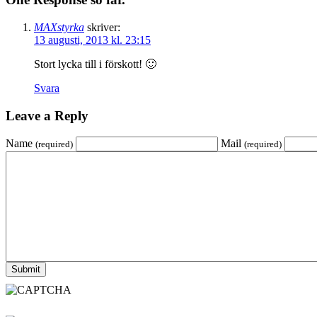
MAXstyrka
skriver:
13 augusti, 2013 kl. 23:15
Stort lycka till i förskott! 🙂
Svara
Leave a Reply
Name
Mail
(required)
(required)