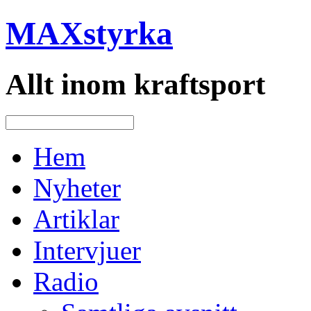
MAXstyrka
Allt inom kraftsport
Hem
Nyheter
Artiklar
Intervjuer
Radio