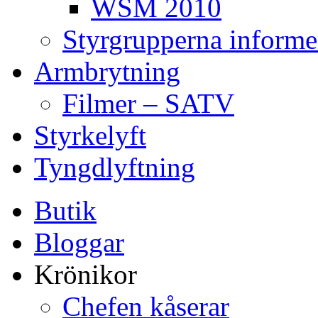
WSM 2010
Styrgrupperna informe
Armbrytning
Filmer – SATV
Styrkelyft
Tyngdlyftning
Butik
Bloggar
Krönikor
Chefen kåserar