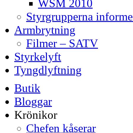
WSM 2010
Styrgrupperna informe
Armbrytning
Filmer – SATV
Styrkelyft
Tyngdlyftning
Butik
Bloggar
Krönikor
Chefen kåserar