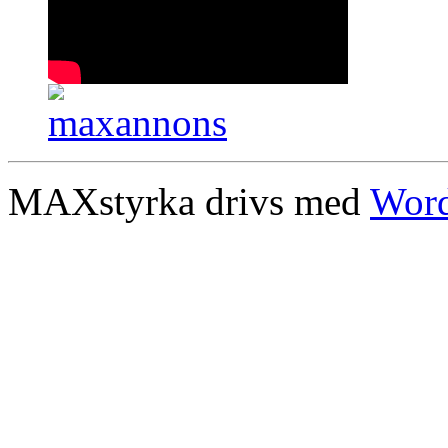
MAXstyrka drivs med
Word