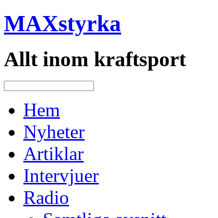
MAXstyrka
Allt inom kraftsport
Hem
Nyheter
Artiklar
Intervjuer
Radio