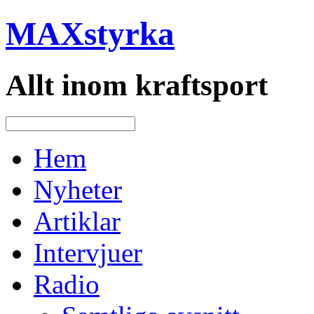
MAXstyrka
Allt inom kraftsport
Hem
Nyheter
Artiklar
Intervjuer
Radio