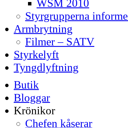
WSM 2010
Styrgrupperna informe
Armbrytning
Filmer – SATV
Styrkelyft
Tyngdlyftning
Butik
Bloggar
Krönikor
Chefen kåserar