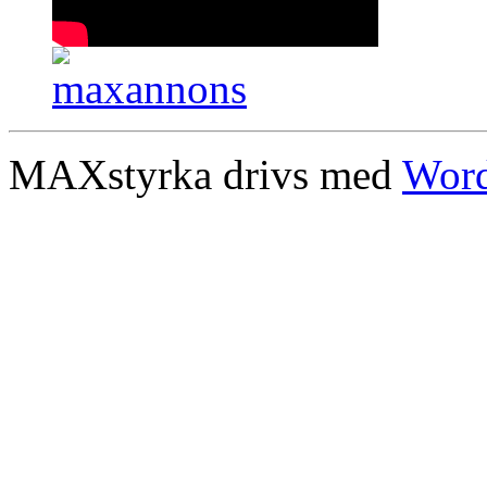
MAXstyrka drivs med
Word