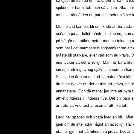
så djupt de kan på en fläck. Det är så mänsk
sjukdomar har hittats och så vidare. Ska man 
av hela trädgården ett par decimeter hjälper i
Men ibland kan det bli en fix idé att fortsätt
snöar in på att hålet måste bli djupare, utan 
på så gör det säkert nytta, men nu talar jag 
som har i det närmaste tvångstankar om att d
måste bli starkare, eller vad som nu krävs. D
ens tycker att det är roligt. Man har bara bli
sin uppfattning av sig själv. Lite som en ham
Skillnaden är bara den att hamstern är inlåst
du mest tycker att det är trist att gräva, så 
annanstans. Och då menar jag inte att byta frå
athletic fitness till fitness five. Det blir bara 
är trots att vi oftast är osams rätt likartat.
Lägg ner spaden och knata iväg en bit. Hålet
igen om du inte hittar något annat roligt. Har d
utanför gymmet på fritiden så prova. Det är f