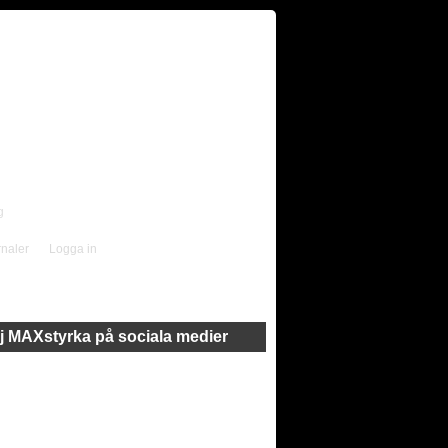
g
rnaler
Logga in
j MAXstyrka på sociala medier