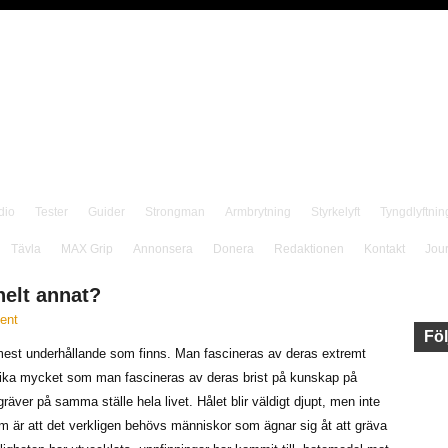
dio
Tester
Guider
Strongman
Armbrytning
Styrkelyft
Tyngdlyftnin
Tävla
MAX Grip
Annonsera
Donera
Redaktionen
Kontakt
Jou
helt annat?
ent
Föl
 mest underhållande som finns. Man fascineras av deras extremt
lika mycket som man fascineras av deras brist på kunskap på
äver på samma ställe hela livet. Hålet blir väldigt djupt, men inte
ktum är att det verkligen behövs människor som ägnar sig åt att gräva