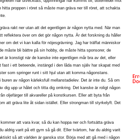
ligheten har utvecklats, uppfinningar har kommit till, botemedel mot
hitta proppen i röret så måste man gräva ner till röret, att schakta
nte.
a gräva rakt ner utan att det egentligen är någon nytta med. När man
att reflektera över om det gör någon nytta. Är det forskning du håller
mer om det vi kan kalla för nöjesgrävning. Jag har träffat människor
e måste bli bättre på sin hobby, de måste hitta sponsorer, de
et är konstigt när de kanske inte egentligen mår bra av det, eller
vit fast i ett beteende, instängd i den låda man själv har skapat med
ster som springer runt i sitt hjul utan att komma någonstans.
 i buren av någon kärleksfull mellanstadielev. Det är inte du. Så om
häv dig upp ur hålet och titta dig omkring. Det kanske är roligt någon
n oljefärger till akvareller på konstkursen. Eller att byta från
som att gräva lite åt sidan istället. Eller strongman till styrkelyft. Det
 kommer att vara kvar, så du kan hoppa ner och fortsätta gräva
u aldrig varit på ett gym så gå dit. Eller tvärtom, har du aldrig varit
aktiskt så att världen är ganska stor. Börja med att gå med i någon