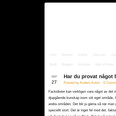
Hem
Nyheter
Artiklar
Intervjuer
Ra
Butik
Bloggar
Krönikor
Wall of Fame
Har du provat något 
SEP
27
Posted by Anders Axklo
0 Comm
Fackidioter kan verkligen vara något av det
djupgående kunskap inom sitt eget område, 
andra områden. Det blir ju gärna så när man gr
speciellt stort. Det är inget fel med det, fa