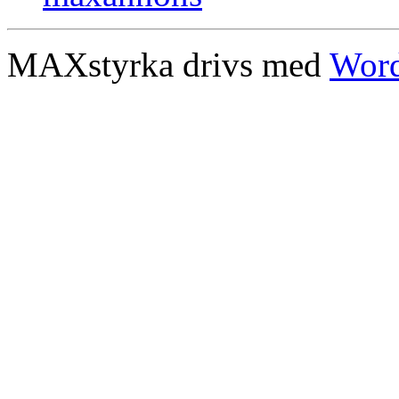
MAXstyrka drivs med
Word