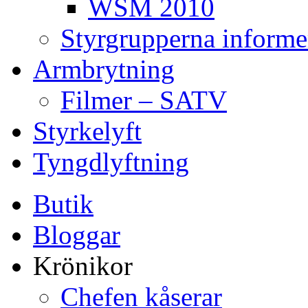
WSM 2010
Styrgrupperna informe
Armbrytning
Filmer – SATV
Styrkelyft
Tyngdlyftning
Butik
Bloggar
Krönikor
Chefen kåserar