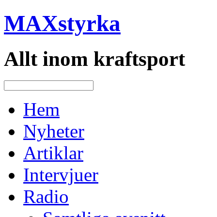
MAXstyrka
Allt inom kraftsport
Hem
Nyheter
Artiklar
Intervjuer
Radio