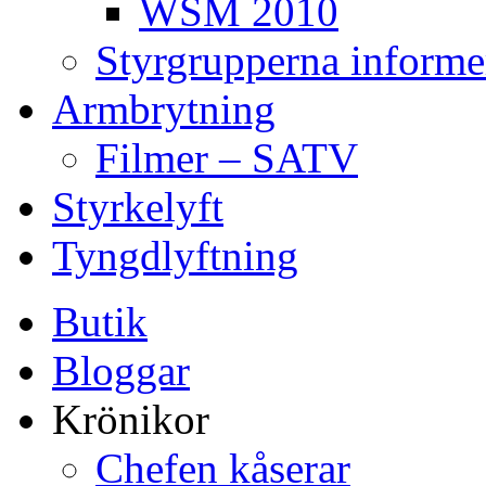
WSM 2010
Styrgrupperna informe
Armbrytning
Filmer – SATV
Styrkelyft
Tyngdlyftning
Butik
Bloggar
Krönikor
Chefen kåserar