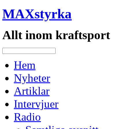
MAXstyrka
Allt inom kraftsport
Hem
Nyheter
Artiklar
Intervjuer
Radio