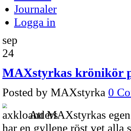
Journaler
Logga in
sep
24
MAXstyrkas krönikör pr
Posted by MAXstyrka
0 C
Att MAXstyrkas egen 
har en gyllene röst vet al