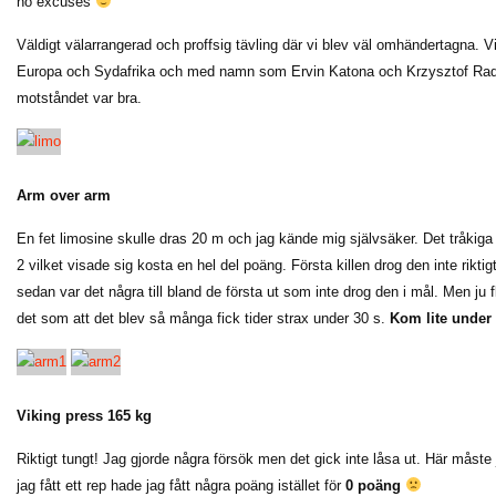
no excuses
Väldigt välarrangerad och proffsig tävling där vi blev väl omhändertagna. Vi
Europa och Sydafrika och med namn som Ervin Katona och Krzysztof Radzi
motståndet var bra.
Arm over arm
En fet limosine skulle dras 20 m och jag kände mig självsäker. Det tråkiga h
2 vilket visade sig kosta en hel del poäng. Första killen drog den inte rikti
sedan var det några till bland de första ut som inte drog den i mål. Men ju 
det som att det blev så många fick tider strax under 30 s.
Kom lite under 
Viking press 165 kg
Riktigt tungt! Jag gjorde några försök men det gick inte låsa ut. Här måste j
jag fått ett rep hade jag fått några poäng istället för
0 poäng