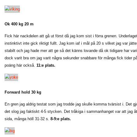
Ok 400 kg 20 m
Fick här nackdelen att gå ut först då jag kom sist i förra grenen. Underlaget
instinktivt inte gick riktigt fullt. Jag kom iaf i mål på 20 s vilket jag var j
stabilt och jag hade mer att ge så det känns lovande då ok tidigare har va
dock varit bra om jag varit några sekunder snabbare för många fick tider p
poäng här också.
11:e plats.
Forward hold 30 kg
En gren jag aldrig testat som jag trodde jag skulle komma tvärsist i. Det gj
det slog jag faktiskt 4-5 stycken. Det tråkiga i sammanhanget var att jag 
sida, många höll 31-32 s.
8-9:e plats.