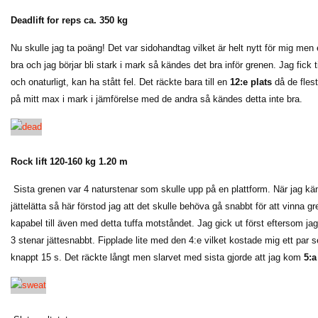
Deadlift for reps ca. 350 kg
Nu skulle jag ta poäng! Det var sidohandtag vilket är helt nytt för mig men
bra och jag börjar bli stark i mark så kändes det bra inför grenen. Jag fick 
och onaturligt, kan ha stått fel. Det räckte bara till en
12:e plats
då de fles
på mitt max i mark i jämförelse med de andra så kändes detta inte bra.
Rock lift 120-160 kg 1.20 m
Sista grenen var 4 naturstenar som skulle upp på en plattform. När jag k
jättelätta så här förstod jag att det skulle behöva gå snabbt för att vinna gr
kapabel till även med detta tuffa motståndet. Jag gick ut först eftersom jag 
3 stenar jättesnabbt. Fipplade lite med den 4:e vilket kostade mig ett par 
knappt 15 s. Det räckte långt men slarvet med sista gjorde att jag kom
5: