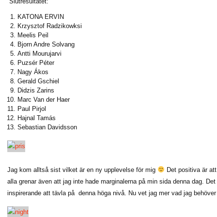
Slutresultatet:
KATONA ERVIN
Krzysztof Radzikowksi
Meelis Peil
Bjorn Andre Solvang
Antti Mourujarvi
Puzsér Péter
Nagy Ákos
Gerald Gschiel
Didzis Zarins
Marc Van der Haer
Paul Pirjol
Hajnal Tamás
Sebastian Davidsson
Jag kom alltså sist vilket är en ny upplevelse för mig
Det positiva är att
alla grenar även att jag inte hade marginalerna på min sida denna dag. Det 
inspirerande att tävla på denna höga nivå. Nu vet jag mer vad jag behöver b