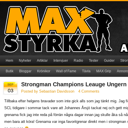
Hem
Nyheter
Artiklar
Intervjuer
Radio
Tester
Guider
Stro
Butik
Bloggar
Krönikor
Wall of Fame
Tävla
MAX Grip
Annon
Strongman Champions Leauge Ungern
SEP
03
Posted by Sebastian Davidsson
4 Comments
Tillbaka efter helgens bravader som inte gick alls som jag tänkt mig. Jag f
SCL tidigare i sommar tack vare att Johannes Årsjö tackat nej och gett m
grenarna fick jag inte reda på förrän några dagar innan jag skulle åka så nå
men bara att köra! Grenarna var inga favoritgrenar direkt men i strongman så