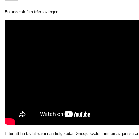
En ungersk film från tävlingen:
Efter att ha tävlat varannan helg sedan Gnosjö-kvalet i mitten av juni så är j