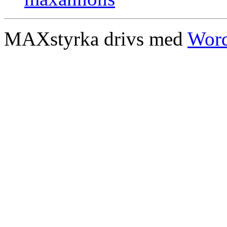
MAXstyrka drivs med
Word