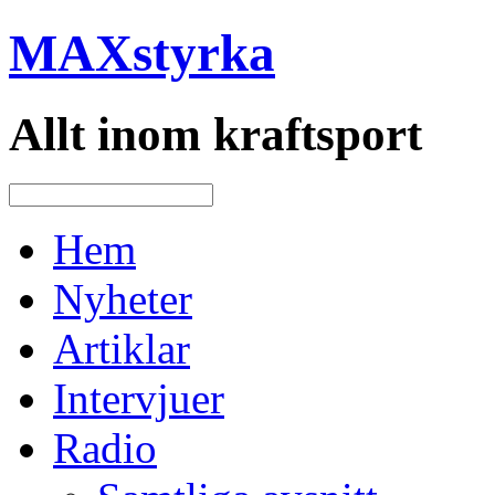
MAXstyrka
Allt inom kraftsport
Hem
Nyheter
Artiklar
Intervjuer
Radio