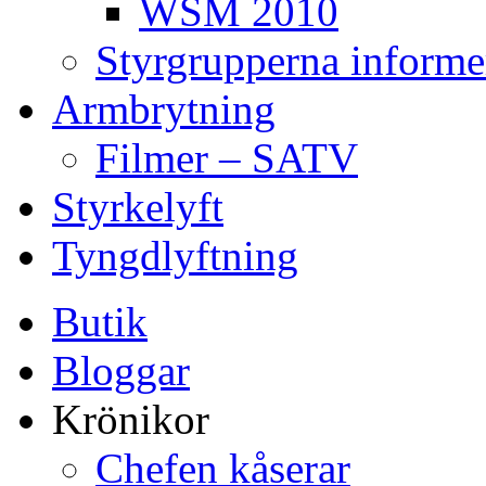
WSM 2010
Styrgrupperna informe
Armbrytning
Filmer – SATV
Styrkelyft
Tyngdlyftning
Butik
Bloggar
Krönikor
Chefen kåserar