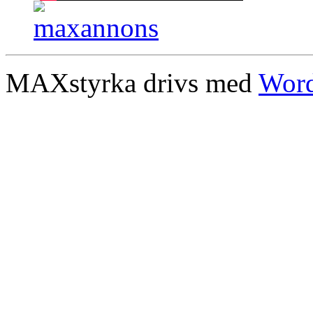
MAXstyrka drivs med
Word