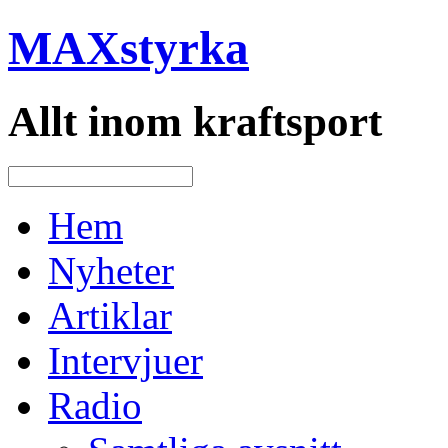
MAXstyrka
Allt inom kraftsport
Hem
Nyheter
Artiklar
Intervjuer
Radio