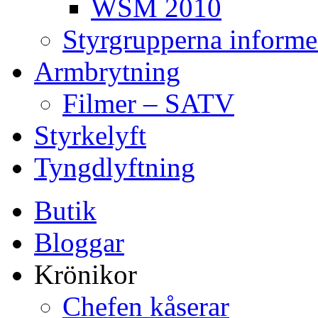
WSM 2010
Styrgrupperna informe
Armbrytning
Filmer – SATV
Styrkelyft
Tyngdlyftning
Butik
Bloggar
Krönikor
Chefen kåserar