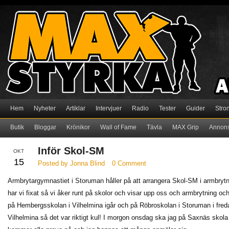
Hem
Nyheter
Artiklar
Intervjuer
Radio
Tester
Guider
Stro
Butik
Bloggar
Krönikor
Wall of Fame
Tävla
MAX Grip
Annon
Inför Skol-SM
OKT
15
Posted by Jonna Blind
0 Comment
Armbrytargymnastiet i Storuman håller på att arrangera Skol-SM i armbrytni
har vi fixat så vi åker runt på skolor och visar upp oss och armbrytning oc
på Hembergsskolan i Vilhelmina igår och på Röbroskolan i Storuman i freda
Vilhelmina så det var riktigt kul! I morgon onsdag ska jag på Saxnäs skola 