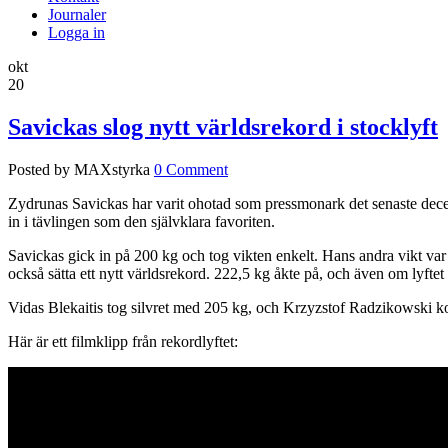
Journaler
Logga in
okt
20
Savickas slog nytt världsrekord i stocklyft
Posted by MAXstyrka
0 Comment
Zydrunas Savickas har varit ohotad som pressmonark det senaste decen
in i tävlingen som den självklara favoriten.
Savickas gick in på 200 kg och tog vikten enkelt. Hans andra vikt var s
också sätta ett nytt världsrekord. 222,5 kg åkte på, och även om lyftet
Vidas Blekaitis tog silvret med 205 kg, och Krzyzstof Radzikowski ko
Här är ett filmklipp från rekordlyftet: