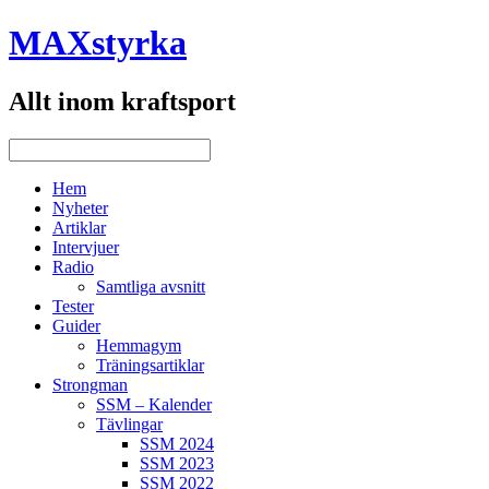
MAXstyrka
Allt inom kraftsport
Hem
Nyheter
Artiklar
Intervjuer
Radio
Samtliga avsnitt
Tester
Guider
Hemmagym
Träningsartiklar
Strongman
SSM – Kalender
Tävlingar
SSM 2024
SSM 2023
SSM 2022