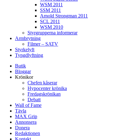
WSM 2011
SSM 2011
Arnold Strongman 2011
SCL 2011
WSM 2010
Styrgrupperna informerar
Armbrytning
Filmer – SATV
Styrkelyft
Tyngdlyftning
Butik
Bloggar
Krönikor
Chefen kåserar
Hypocenter krönika
Fredagskrönikan
Debatt
Wall of Fame
Tävla
MAX Grip
Annonsera
Donera
Redaktionen
Kontakt