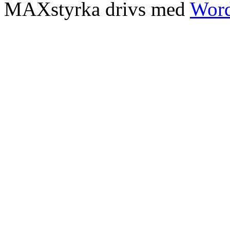
MAXstyrka drivs med
Word