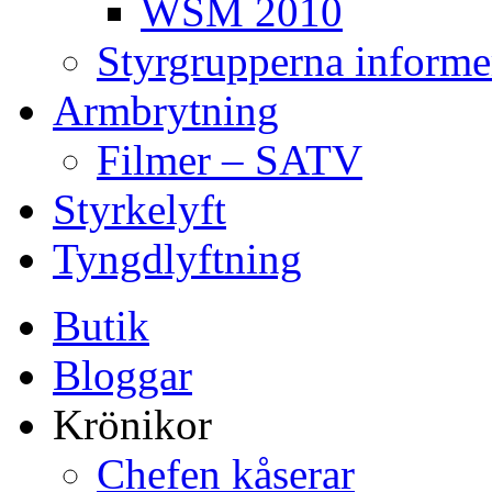
WSM 2010
Styrgrupperna informe
Armbrytning
Filmer – SATV
Styrkelyft
Tyngdlyftning
Butik
Bloggar
Krönikor
Chefen kåserar