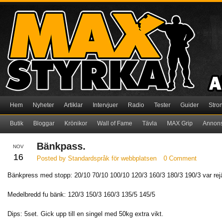
Hem
Nyheter
Artiklar
Intervjuer
Radio
Tester
Guider
Stro
Butik
Bloggar
Krönikor
Wall of Fame
Tävla
MAX Grip
Annon
Bänkpass.
NOV
16
Posted by Standardspråk för webbplatsen
0 Comment
Bänkpress med stopp: 20/10 70/10 100/10 120/3 160/3 180/3 190/3 var rejä
Medelbredd fu bänk: 120/3 150/3 160/3 135/5 145/5
Dips: 5set. Gick upp till en singel med 50kg extra vikt.