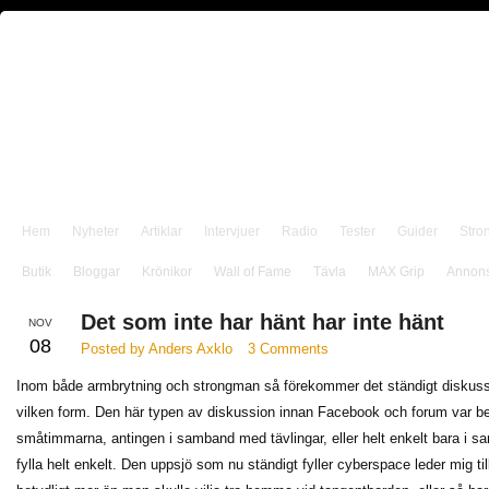
Hem
Nyheter
Artiklar
Intervjuer
Radio
Tester
Guider
Stro
Butik
Bloggar
Krönikor
Wall of Fame
Tävla
MAX Grip
Annon
Det som inte har hänt har inte hänt
NOV
08
Posted by Anders Axklo
3 Comments
Inom både armbrytning och strongman så förekommer det ständigt diskus
vilken form. Den här typen av diskussion innan Facebook och forum var beg
småtimmarna, antingen i samband med tävlingar, eller helt enkelt bara i 
fylla helt enkelt. Den uppsjö som nu ständigt fyller cyberspace leder mig til