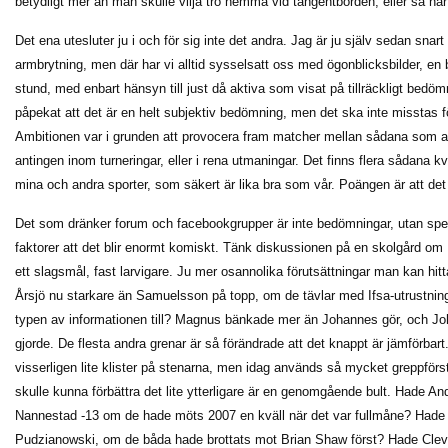
betydligt mer än man skulle vilja tro hemma vid tangentborden, eller så har f
Det ena utesluter ju i och för sig inte det andra. Jag är ju själv sedan snar
armbrytning, men där har vi alltid sysselsatt oss med ögonblicksbilder, en
stund, med enbart hänsyn till just då aktiva som visat på tillräckligt bedömn
påpekat att det är en helt subjektiv bedömning, men det ska inte misstas fö
Ambitionen var i grunden att provocera fram matcher mellan sådana som an
antingen inom turneringar, eller i rena utmaningar. Det finns flera sådana 
mina och andra sporter, som säkert är lika bra som vår. Poängen är att det
Det som dränker forum och facebookgrupper är inte bedömningar, utan s
faktorer att det blir enormt komiskt. Tänk diskussionen på en skolgård o
ett slagsmål, fast larvigare. Ju mer osannolika förutsättningar man kan hitt
Årsjö nu starkare än Samuelsson på topp, om de tävlar med Ifsa-utrustni
typen av informationen till? Magnus bänkade mer än Johannes gör, och J
gjorde. De flesta andra grenar är så förändrade att det knappt är jämförb
visserligen lite klister på stenarna, men idag används så mycket greppförst
skulle kunna förbättra det lite ytterligare är en genomgående bult. Hade A
Nannestad -13 om de hade möts 2007 en kväll när det var fullmåne? Hade 
Pudzianowski, om de båda hade brottats mot Brian Shaw först? Hade Clev