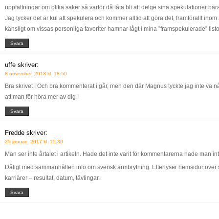
uppfattningar om olika saker så varför då låta bli att delge sina spekulationer bara 
Jag tycker det är kul att spekulera och kommer alltid att göra det, framförallt in
känsligt om vissas personliga favoriter hamnar lågt i mina ”framspekulerade” listo
Svara
uffe
skriver:
8 november, 2013 kl. 18:50
Bra skrivet ! Och bra kommenterat i går, men den där Magnus tyckte jag inte va någo
att man för höra mer av dig !
Svara
Fredde
skriver:
25 januari, 2017 kl. 15:30
Man ser inte årtalet i artikeln. Hade det inte varit för kommentarerna hade man int
Dåligt med sammanhållen info om svensk armbrytning. Efterlyser hemsidor öve
karriärer – resultat, datum, tävlingar.
Svara