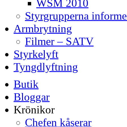
WSM 2010
Styrgrupperna informe
Armbrytning
Filmer – SATV
Styrkelyft
Tyngdlyftning
Butik
Bloggar
Krönikor
Chefen kåserar