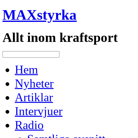
MAXstyrka
Allt inom kraftsport
Hem
Nyheter
Artiklar
Intervjuer
Radio