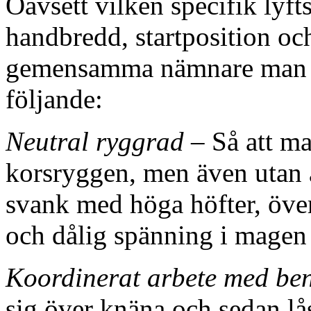
Oavsett vilken specifik lyft
handbredd, startposition och
gemensamma nämnare man bru
följande:
Neutral ryggrad
– Så att m
korsryggen, men även utan a
svank med höga höfter, öve
och dålig spänning i magen 
Koordinerat arbete med be
sig över knäna och sedan lå