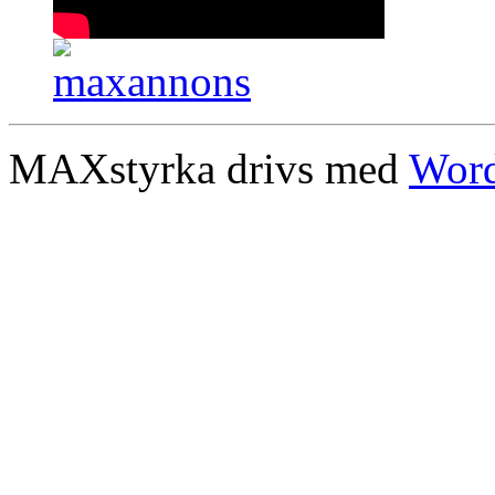
MAXstyrka drivs med
Word