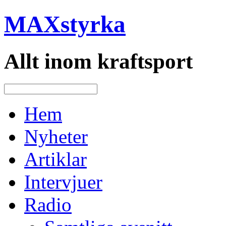
MAXstyrka
Allt inom kraftsport
Hem
Nyheter
Artiklar
Intervjuer
Radio