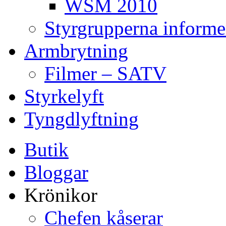
WSM 2010
Styrgrupperna informe
Armbrytning
Filmer – SATV
Styrkelyft
Tyngdlyftning
Butik
Bloggar
Krönikor
Chefen kåserar