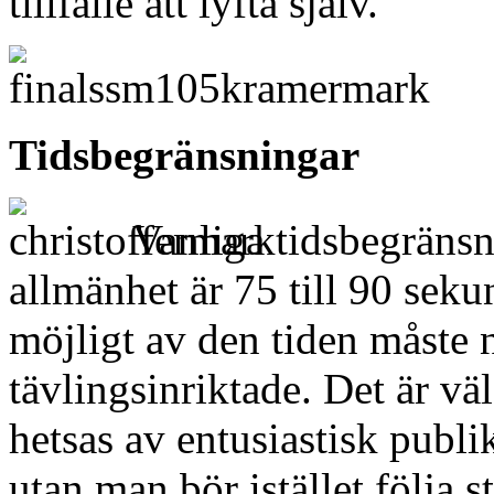
tillfälle att lyfta själv.
Tidsbegränsningar
Vanliga tidsbegränsn
allmänhet är 75 till 90 seku
möjligt av den tiden måste n
tävlingsinriktade. Det är väld
hetsas av entusiastisk publ
utan man bör istället följa s