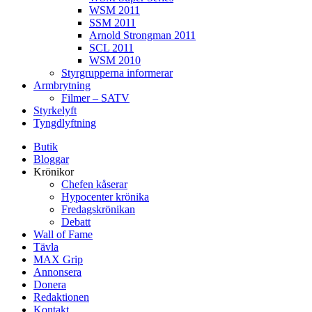
WSM 2011
SSM 2011
Arnold Strongman 2011
SCL 2011
WSM 2010
Styrgrupperna informerar
Armbrytning
Filmer – SATV
Styrkelyft
Tyngdlyftning
Butik
Bloggar
Krönikor
Chefen kåserar
Hypocenter krönika
Fredagskrönikan
Debatt
Wall of Fame
Tävla
MAX Grip
Annonsera
Donera
Redaktionen
Kontakt