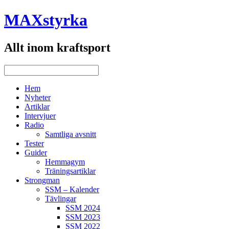
MAXstyrka
Allt inom kraftsport
Hem
Nyheter
Artiklar
Intervjuer
Radio
Samtliga avsnitt
Tester
Guider
Hemmagym
Träningsartiklar
Strongman
SSM – Kalender
Tävlingar
SSM 2024
SSM 2023
SSM 2022