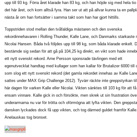
upp till 93 kg. Förra året klarade han 83 kg, och han höjde sig med hela tio
det här året, och kom alltså fyra. Han ser ut att på allvar kunna ta en pallpl
nästa år om han fortsätter i samma takt som han har gjort hittills.
Toppstriden stod mellan den tvåfaldiga mästaren och den svenska
rekordinnehavaren i Rolling Thunder, Kalle Lane, och Danmarks starkaste
Nicolai Hansen. Båda två följdes upp till 98 kg, som båda klarade enkelt. 
bestämde sig sedan för att gå på 104,25 kg direkt, en vikt som hade innebu
ett nytt svenskt rekord. Arne Persson sponsrade tävlingen med ett
egenutvecklat handtag med kullager som han kallar för Brutalizer 6000 till 
som slog ett nytt svenskt rekord (det gamla rekordet innehas av Kalle Lan
sattes under MAX Grip Challenge 2012). Tyvärr räckte inte greppstyrkan til
här dagen för varken Kalle eller Nicolai. Vikten sänktes till 103 kg för att få
ensam vinnare. Kalle gick in och försökte, men skrek ut sin frustration över
underarmarna nu var för trötta och oförmögna att lyfta vikten. Den greppst
dansken lyckades dock få upp vikten, och tog därmed guldet framför Kalle
Anelauskas tog bronset.