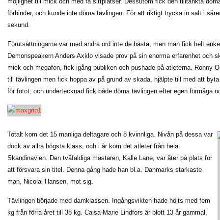
möjlighet till mick och med få sittplatser. Dessutom fick den tilltänkta d
förhinder, och kunde inte döma tävlingen. För att riktigt trycka in salt i så
sekund.
Förutsättningarna var med andra ord inte de bästa, men man fick helt enkel
Demonspeakern Anders Axklo visade prov på sin enorma erfarenhet och ski
mick och megafon, fick igång publiken och pushade på atleterna. Ronny O
till tävlingen men fick hoppa av på grund av skada, hjälpte till med att byt
för fotot, och undertecknad fick både döma tävlingen efter egen förmåga och
Totalt kom det 15 manliga deltagare och 8 kvinnliga. Nivån på dessa var
dock av allra högsta klass, och i år kom det atleter från hela
Skandinavien. Den tvåfaldiga mästaren, Kalle Lane, var åter på plats för
att försvara sin titel. Denna gång hade han bl.a. Danmarks starkaste
man, Nicolai Hansen, mot sig.
Tävlingen började med damklassen. Ingångsvikten hade höjts med fem
kg från förra året till 38 kg. Caisa-Marie Lindfors är blott 13 år gammal,