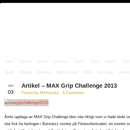
Hem
Nyheter
Artiklar
Intervjuer
Radio
Tester
Guider
Stro
Butik
Bloggar
Krönikor
Wall of Fame
Tävla
MAX Grip
Annon
Artikel – MAX Grip Challenge 2013
JAN
03
Posted by MAXstyrka
5 Comments
Årets upplaga av MAX Grip Challenge blev inte riktigt som vi hade tänkt oss
slut fick ha tävlingen i Barstarzz monter på Fitnessfestivalen, en monter 