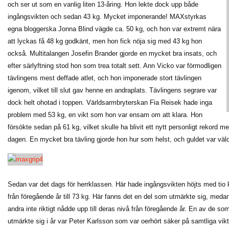
och ser ut som en vanlig liten 13-åring. Hon lekte dock upp både
ingångsvikten och sedan 43 kg. Mycket imponerande! MAXstyrkas
egna bloggerska Jonna Blind vägde ca. 50 kg, och hon var extremt nära
att lyckas få 48 kg godkänt, men hon fick nöja sig med 43 kg hon
också. Multitalangen Josefin Brander gjorde en mycket bra insats, och
efter särlyftning stod hon som trea totalt sett. Ann Vicko var förmodligen
tävlingens mest deffade atlet, och hon imponerade stort tävlingen
igenom, vilket till slut gav henne en andraplats. Tävlingens segrare var
dock helt ohotad i toppen. Världsarmbryterskan Fia Reisek hade inga
problem med 53 kg, en vikt som hon var ensam om att klara. Hon
försökte sedan på 61 kg, vilket skulle ha blivit ett nytt personligt rekord m
dagen. En mycket bra tävling gjorde hon hur som helst, och guldet var väldi
Sedan var det dags för herrklassen. Här hade ingångsvikten höjts med tio 
från föregående år till 73 kg. Här fanns det en del som utmärkte sig, meda
andra inte riktigt nådde upp till deras nivå från föregående år. En av de so
utmärkte sig i år var Peter Karlsson som var oerhört säker på samtliga vikt