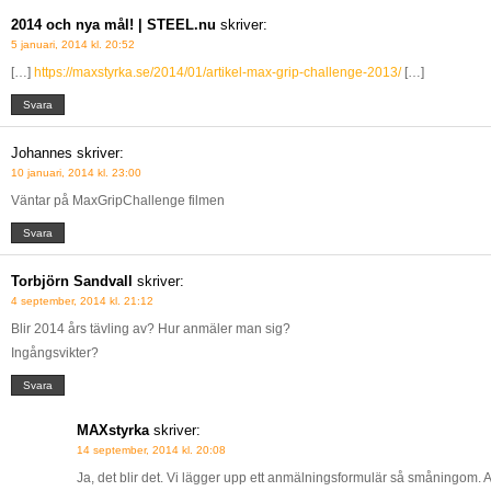
2014 och nya mål! | STEEL.nu
skriver:
5 januari, 2014 kl. 20:52
[…]
https://maxstyrka.se/2014/01/artikel-max-grip-challenge-2013/
[…]
Svara
Johannes
skriver:
10 januari, 2014 kl. 23:00
Väntar på MaxGripChallenge filmen
Svara
Torbjörn Sandvall
skriver:
4 september, 2014 kl. 21:12
Blir 2014 års tävling av? Hur anmäler man sig?
Ingångsvikter?
Svara
MAXstyrka
skriver:
14 september, 2014 kl. 20:08
Ja, det blir det. Vi lägger upp ett anmälningsformulär så småningom.