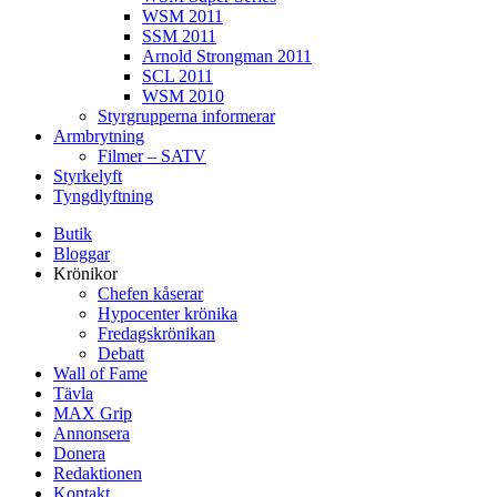
WSM 2011
SSM 2011
Arnold Strongman 2011
SCL 2011
WSM 2010
Styrgrupperna informerar
Armbrytning
Filmer – SATV
Styrkelyft
Tyngdlyftning
Butik
Bloggar
Krönikor
Chefen kåserar
Hypocenter krönika
Fredagskrönikan
Debatt
Wall of Fame
Tävla
MAX Grip
Annonsera
Donera
Redaktionen
Kontakt