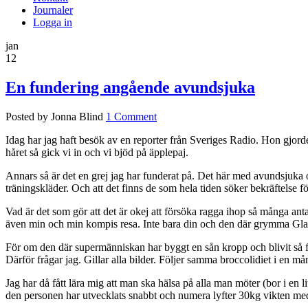
Journaler
Logga in
jan
12
En fundering angående avundsjuka
Posted by Jonna Blind
1 Comment
Idag har jag haft besök av en reporter från Sveriges Radio. Hon gjorde
håret så gick vi in och vi bjöd på äpplepaj.
Annars så är det en grej jag har funderat på. Det här med avundsjuka
träningskläder. Och att det finns de som hela tiden söker bekräftelse
Vad är det som gör att det är okej att försöka ragga ihop så många an
även min och min kompis resa. Inte bara din och den där grymma Gladia
För om den där supermänniskan har byggt en sån kropp och blivit så 
Därför frågar jag. Gillar alla bilder. Följer samma broccolidiet i en
Jag har då fått lära mig att man ska hälsa på alla man möter (bor i en 
den personen har utvecklats snabbt och numera lyfter 30kg vikten me