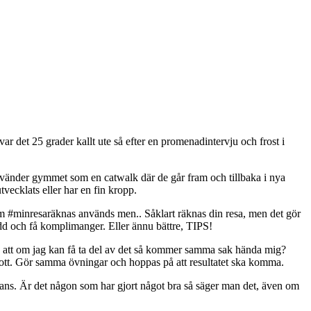
r det 25 grader kallt ute så efter en promenadintervju och frost i
använder gymmet som en catwalk där de går fram och tillbaka i nya
vecklats eller har en fin kropp.
som #minresaräknas används men.. Såklart räknas din resa, men det gör
edd och få komplimanger. Eller ännu bättre, TIPS!
 att om jag kan få ta del av det så kommer samma sak hända mig?
skott. Gör samma övningar och hoppas på att resultatet ska komma.
 chans. Är det någon som har gjort något bra så säger man det, även om