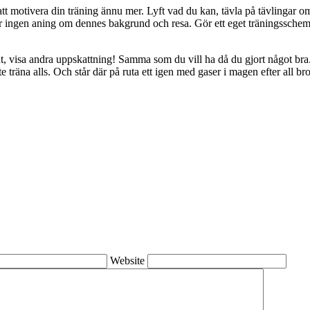
motivera din träning ännu mer. Lyft vad du kan, tävla på tävlingar om
en aning om dennes bakgrund och resa. Gör ett eget träningsschema s
rut, visa andra uppskattning! Samma som du vill ha då du gjort något bra
träna alls. Och står där på ruta ett igen med gaser i magen efter all bro
Website