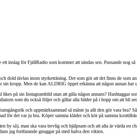
 ett inslag för FjällRadio som kommer att sändas sen. Passande nog så va
 och dold tävlan inom styrketräning. Det som gör att det finns de som 
 för sin kropp. Men de kan ALDRIG öppet erkänna att någon annan har ut
tal likes på sin Instagrambild utan att gilla någon annans? Hashtaggar 
torn som du också följer och gillar alla bilder på i hopp om att bli s
framgångsrik och uppmärksammad så måste ju allt den gör vara bra? Så
 månad för det var ju bra. Köper samma kläder och kör på samma kosttill
liten by så), man ska vara trevlig och hjälpsam och att alla är värda en
dans jag fortfarande gnuggar på med halva den vikten.