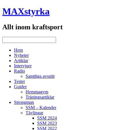
MAXstyrka
Allt inom kraftsport
Hem
Nyheter
Artiklar
Intervjuer
Radio
Samtliga avsnitt
Tester
Guider
Hemmagym
Träningsartiklar
Strongman
SSM – Kalender
Tävlingar
SSM 2024
SSM 2023
SSM 2022