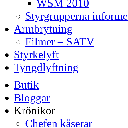
WSM 2010
Styrgrupperna informe
Armbrytning
Filmer – SATV
Styrkelyft
Tyngdlyftning
Butik
Bloggar
Krönikor
Chefen kåserar