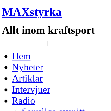
MAXstyrka
Allt inom kraftsport
Hem
Nyheter
Artiklar
Intervjuer
Radio