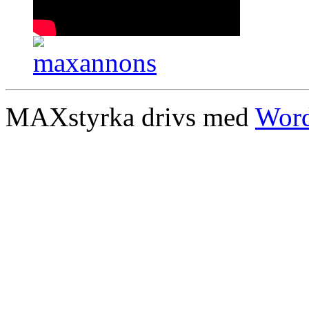
MAXstyrka drivs med
Word