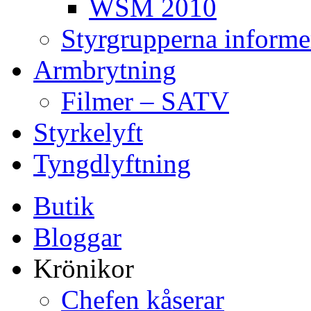
WSM 2010
Styrgrupperna informe
Armbrytning
Filmer – SATV
Styrkelyft
Tyngdlyftning
Butik
Bloggar
Krönikor
Chefen kåserar