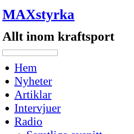
MAXstyrka
Allt inom kraftsport
Hem
Nyheter
Artiklar
Intervjuer
Radio