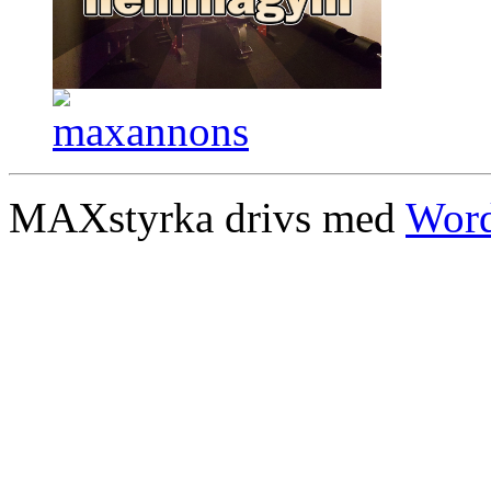
MAXstyrka drivs med
Word