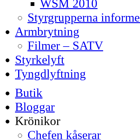
WSM 2010
Styrgrupperna informe
Armbrytning
Filmer – SATV
Styrkelyft
Tyngdlyftning
Butik
Bloggar
Krönikor
Chefen kåserar