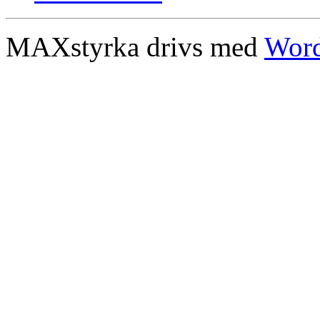
MAXstyrka drivs med
Word