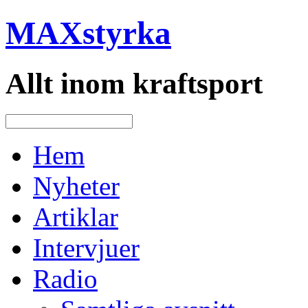
MAXstyrka
Allt inom kraftsport
Hem
Nyheter
Artiklar
Intervjuer
Radio