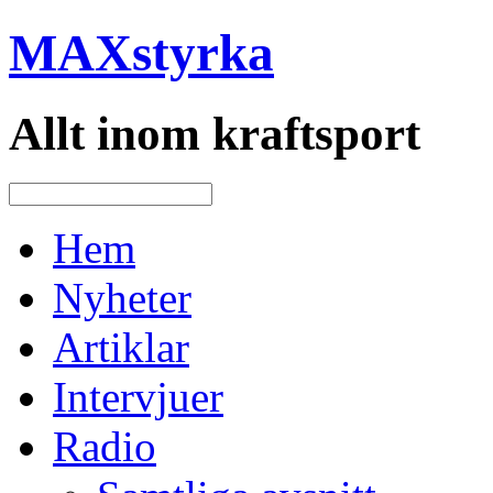
MAXstyrka
Allt inom kraftsport
Hem
Nyheter
Artiklar
Intervjuer
Radio