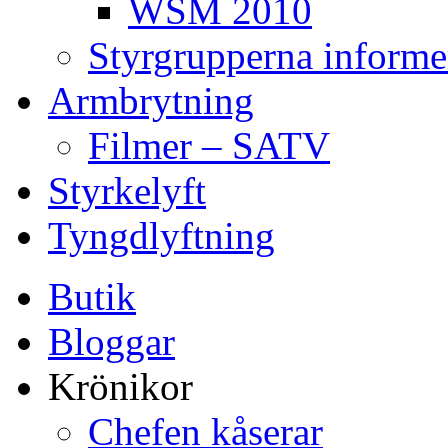
WSM 2010
Styrgrupperna informe
Armbrytning
Filmer – SATV
Styrkelyft
Tyngdlyftning
Butik
Bloggar
Krönikor
Chefen kåserar