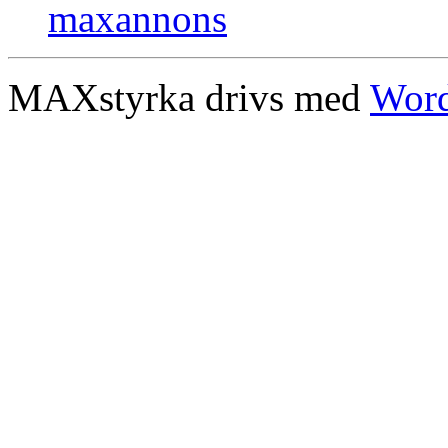
MAXstyrka drivs med
Word