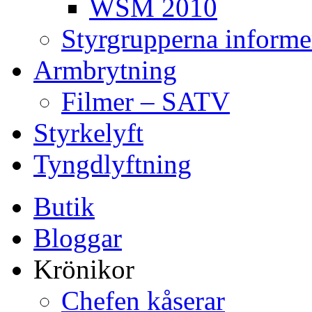
WSM 2010
Styrgrupperna informe
Armbrytning
Filmer – SATV
Styrkelyft
Tyngdlyftning
Butik
Bloggar
Krönikor
Chefen kåserar