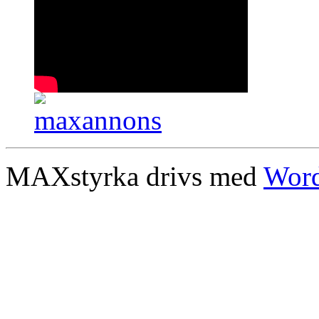
MAXstyrka drivs med
Word