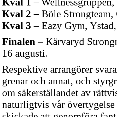
Kval 1
– Wellnessgruppen, 
Kval 2
– Böle Strongteam, 
Kval 3
– Eazy Gym, Ystad, 
Finalen
– Kärvaryd Strongm
16 augusti.
Respektive arrangörer svara
grenar och annat, och sty
om säkerställandet av rättvi
naturligtvis vår övertygelse 
skickade att genomföra fant