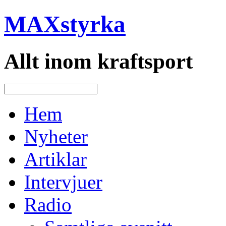
MAXstyrka
Allt inom kraftsport
Hem
Nyheter
Artiklar
Intervjuer
Radio