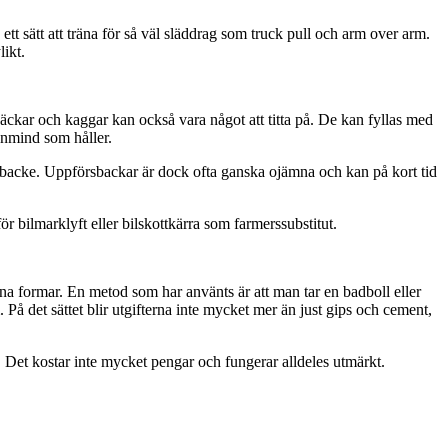
 ett sätt att träna för så väl släddrag som truck pull och arm over arm.
likt.
Säckar och kaggar kan också vara något att titta på. De kan fyllas med
ronmind som håller.
örsbacke. Uppförsbackar är dock ofta ganska ojämna och kan på kort tid
r bilmarklyft eller bilskottkärra som farmerssubstitut.
gna formar. En metod som har använts är att man tar en badboll eller
På det sättet blir utgifterna inte mycket mer än just gips och cement,
. Det kostar inte mycket pengar och fungerar alldeles utmärkt.