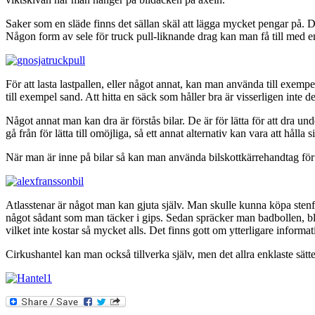
Saker som en släde finns det sällan skäl att lägga mycket pengar på. Det 
Någon form av sele för truck pull-liknande drag kan man få till med enk
För att lasta lastpallen, eller något annat, kan man använda till exem
till exempel sand. Att hitta en säck som håller bra är visserligen inte d
Något annat man kan dra är förstås bilar. De är för lätta för att dra 
gå från för lätta till omöjliga, så ett annat alternativ kan vara att hålla
När man är inne på bilar så kan man använda bilskottkärrehandtag för at
Atlasstenar är något man kan gjuta själv. Man skulle kunna köpa stenfo
något sådant som man täcker i gips. Sedan spräcker man badbollen, bloc
vilket inte kostar så mycket alls. Det finns gott om ytterligare informati
Cirkushantel kan man också tillverka själv, men det allra enklaste sät