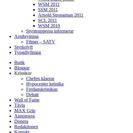
WSM 2011
SSM 2011
Arnold Strongman 2011
SCL 2011
WSM 2010
Styrgrupperna informerar
Armbrytning
Filmer – SATV
Styrkelyft
Tyngdlyftning
Butik
Bloggar
Krönikor
Chefen kåserar
Hypocenter krönika
Fredagskrönikan
Debatt
Wall of Fame
Tävla
MAX Grip
Annonsera
Donera
Redaktionen
Kontakt