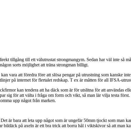
irekt tillgång till ett välutrustat strongmangym. Sedan har väl inte så 
 någon sorts möjlighet att träna strongman billigt.
 kan vara att föredra före att slösa pengar på utrustning som kanske inte 
njer på internet för flertalet redskap. T ex är måtten för all IFSA-utrustn
äckfirmor kan tendera att ha däck som är för utslitna för att användas el
ig för att välta i fråga om form och vikt, så man lär vilja testa först. 
l komma upp något från marken.
. Det är bara att leta upp något som är ungefär 50mm tjockt som man kan 
r bildäck på axeln är ett bra trick att borra hål i viktskivor så att man k