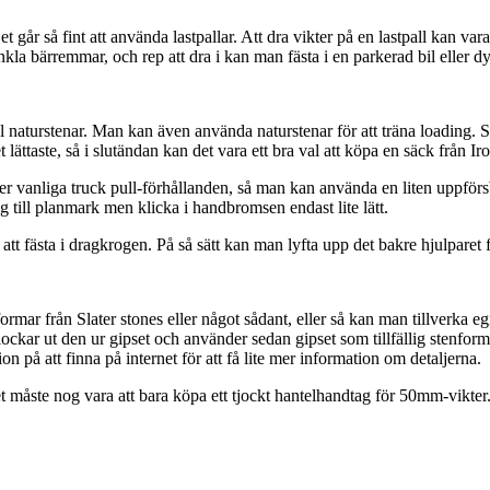
går så fint att använda lastpallar. Att dra vikter på en lastpall kan vara
la bärremmar, och rep att dra i kan man fästa i en parkerad bil eller dy
pel naturstenar. Man kan även använda naturstenar för att träna loading. 
et lättaste, så i slutändan kan det vara ett bra val att köpa en säck från I
under vanliga truck pull-förhållanden, så man kan använda en liten uppf
 sig till planmark men klicka i handbromsen endast lite lätt.
t fästa i dragkrogen. På så sätt kan man lyfta upp det bakre hjulparet fö
rmar från Slater stones eller något sådant, eller så kan man tillverka e
kar ut den ur gipset och använder sedan gipset som tillfällig stenform. 
on på att finna på internet för att få lite mer information om detaljerna.
tet måste nog vara att bara köpa ett tjockt hantelhandtag för 50mm-vikter