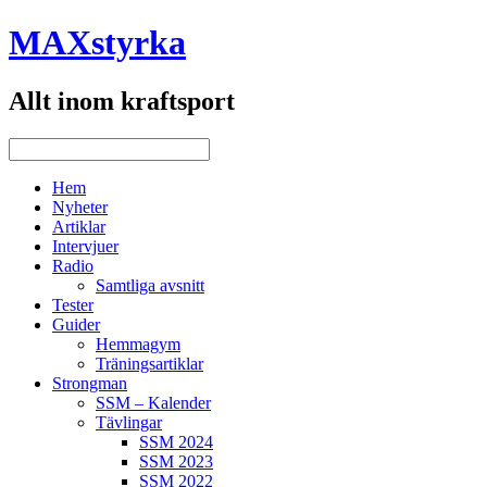
MAXstyrka
Allt inom kraftsport
Hem
Nyheter
Artiklar
Intervjuer
Radio
Samtliga avsnitt
Tester
Guider
Hemmagym
Träningsartiklar
Strongman
SSM – Kalender
Tävlingar
SSM 2024
SSM 2023
SSM 2022