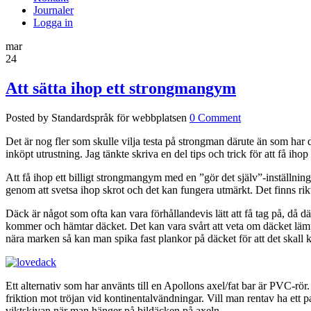
Journaler
Logga in
mar
24
Att sätta ihop ett strongmangym
Posted by Standardspråk för webbplatsen
0 Comment
Det är nog fler som skulle vilja testa på strongman därute än som har d
inköpt utrustning. Jag tänkte skriva en del tips och trick för att få ihop
Att få ihop ett billigt strongmangym med en ”gör det själv”-inställning
genom att svetsa ihop skrot och det kan fungera utmärkt. Det finns riktli
Däck är något som ofta kan vara förhållandevis lätt att få tag på, då d
kommer och hämtar däcket. Det kan vara svårt att veta om däcket lämpar s
nära marken så kan man spika fast plankor på däcket för att det skal
Ett alternativ som har använts till en Apollons axel/fat bar är PVC-rör
friktion mot tröjan vid kontinentalvändningar. Vill man rentav ha ett pa
viktskivan när man hänger på bildäcken på axeln.