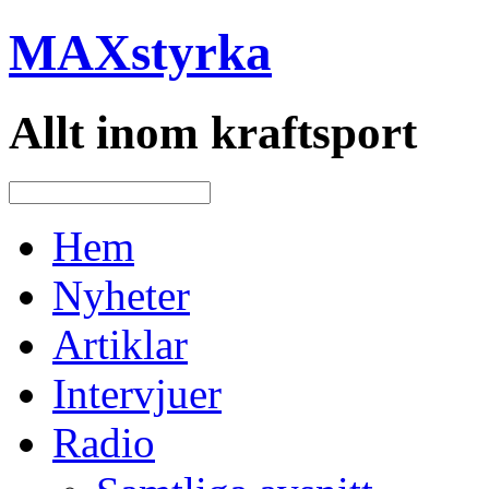
MAXstyrka
Allt inom kraftsport
Hem
Nyheter
Artiklar
Intervjuer
Radio