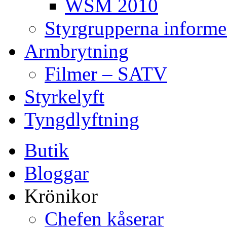
WSM 2010
Styrgrupperna informe
Armbrytning
Filmer – SATV
Styrkelyft
Tyngdlyftning
Butik
Bloggar
Krönikor
Chefen kåserar