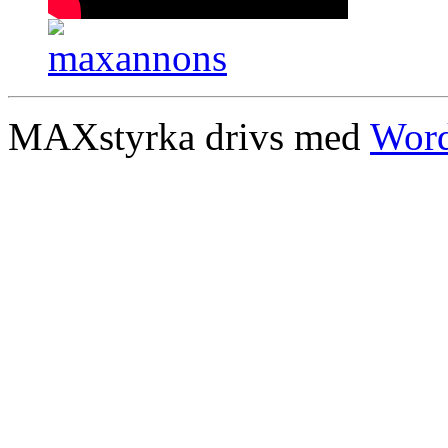
MAXstyrka drivs med
Word