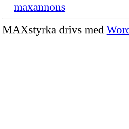
MAXstyrka drivs med
Word