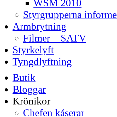
WSM 2010
Styrgrupperna informe
Armbrytning
Filmer – SATV
Styrkelyft
Tyngdlyftning
Butik
Bloggar
Krönikor
Chefen kåserar