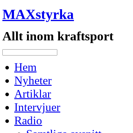
MAXstyrka
Allt inom kraftsport
Hem
Nyheter
Artiklar
Intervjuer
Radio