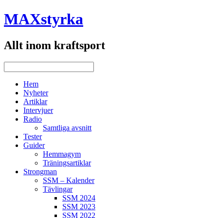
MAXstyrka
Allt inom kraftsport
Hem
Nyheter
Artiklar
Intervjuer
Radio
Samtliga avsnitt
Tester
Guider
Hemmagym
Träningsartiklar
Strongman
SSM – Kalender
Tävlingar
SSM 2024
SSM 2023
SSM 2022