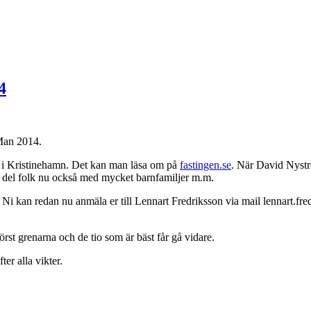
4
 Man 2014.
g i Kristinehamn. Det kan man läsa om på
fastingen.se
. När David Nyst
 hel del folk nu också med mycket barnfamiljer m.m.
 Ni kan redan nu anmäla er till Lennart Fredriksson via mail lennart.
först grenarna och de tio som är bäst får gå vidare.
er alla vikter.