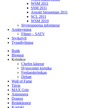
WSM 2011
SSM 2011
Arnold Strongman 2011
SCL 2011
WSM 2010
Styrgrupperna informerar
Armbrytning
Filmer – SATV
Styrkelyft
Tyngdlyftning
Butik
Bloggar
Krönikor
Chefen kåserar
Hypocenter krönika
Fredagskrönikan
Debatt
Wall of Fame
Tävla
MAX Grip
Annonsera
Donera
Redaktionen
Kontakt