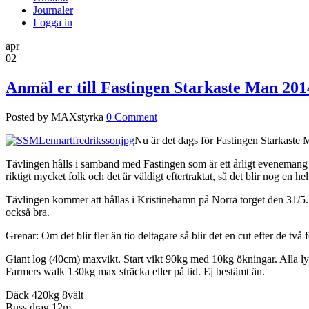
Journaler
Logga in
apr
02
Anmäl er till Fastingen Starkaste Man 201
Posted by MAXstyrka
0 Comment
Nu är det dags för Fastingen Starkaste
Tävlingen hålls i samband med Fastingen som är ett årligt eveneman
riktigt mycket folk och det är väldigt eftertraktat, så det blir nog en
Tävlingen kommer att hållas i Kristinehamn på Norra torget den 31/5.
också bra.
Grenar: Om det blir fler än tio deltagare så blir det en cut efter de två 
Giant log (40cm) maxvikt. Start vikt 90kg med 10kg ökningar. Alla lyft
Farmers walk 130kg max sträcka eller på tid. Ej bestämt än.
Däck 420kg 8vält
Buss drag 12m