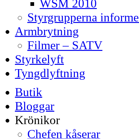
WSM 2010
Styrgrupperna informe
Armbrytning
Filmer – SATV
Styrkelyft
Tyngdlyftning
Butik
Bloggar
Krönikor
Chefen kåserar