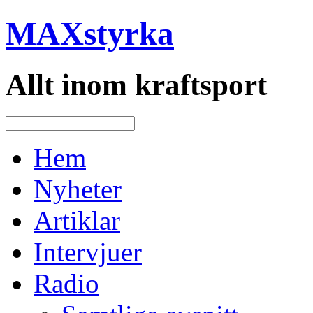
MAXstyrka
Allt inom kraftsport
Hem
Nyheter
Artiklar
Intervjuer
Radio