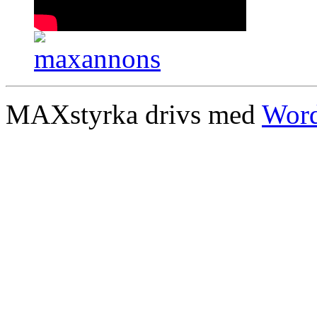
MAXstyrka drivs med
Word