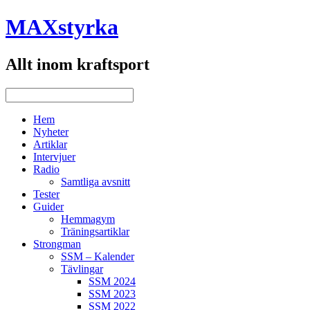
MAXstyrka
Allt inom kraftsport
Hem
Nyheter
Artiklar
Intervjuer
Radio
Samtliga avsnitt
Tester
Guider
Hemmagym
Träningsartiklar
Strongman
SSM – Kalender
Tävlingar
SSM 2024
SSM 2023
SSM 2022