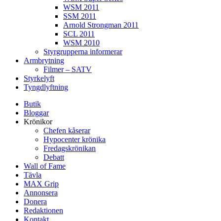
WSM 2011
SSM 2011
Arnold Strongman 2011
SCL 2011
WSM 2010
Styrgrupperna informerar
Armbrytning
Filmer – SATV
Styrkelyft
Tyngdlyftning
Butik
Bloggar
Krönikor
Chefen kåserar
Hypocenter krönika
Fredagskrönikan
Debatt
Wall of Fame
Tävla
MAX Grip
Annonsera
Donera
Redaktionen
Kontakt