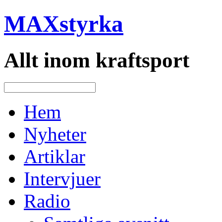
MAXstyrka
Allt inom kraftsport
Hem
Nyheter
Artiklar
Intervjuer
Radio