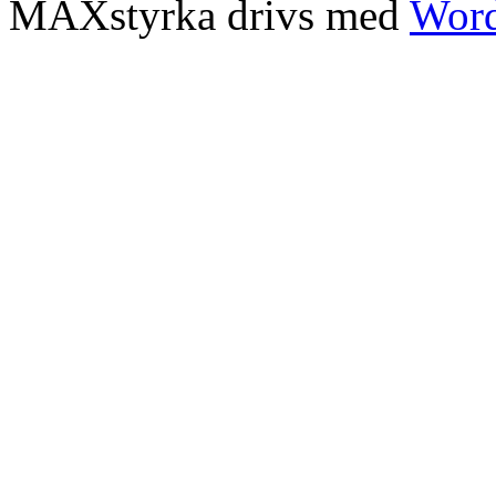
MAXstyrka drivs med
Word