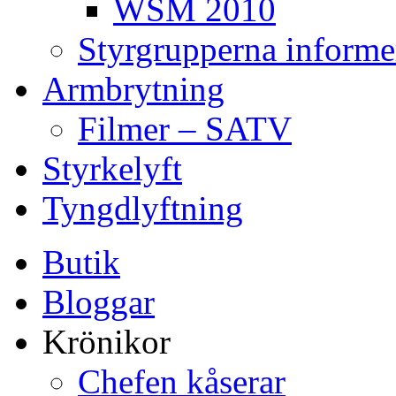
WSM 2010
Styrgrupperna informe
Armbrytning
Filmer – SATV
Styrkelyft
Tyngdlyftning
Butik
Bloggar
Krönikor
Chefen kåserar