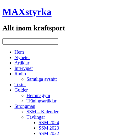
MAXstyrka
Allt inom kraftsport
Hem
Nyheter
Artiklar
Intervjuer
Radio
Samtliga avsnitt
Tester
Guider
Hemmagym
Träningsartiklar
Strongman
SSM – Kalender
Tävlingar
SSM 2024
SSM 2023
SSM 2022