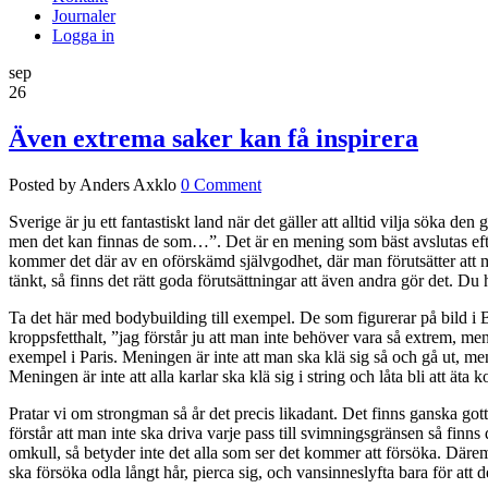
Journaler
Logga in
sep
26
Även extrema saker kan få inspirera
Posted by Anders Axklo
0 Comment
Sverige är ju ett fantastiskt land när det gäller att alltid vilja söka den 
men det kan finnas de som…”. Det är en mening som bäst avslutas efte
kommer det där av en oförskämd självgodhet, där man förutsätter att m
tänkt, så finns det rätt goda förutsättningar att även andra gör det. Du h
Ta det här med bodybuilding till exempel. De som figurerar på bild i BOD
kroppsfetthalt, ”jag förstår ju att man inte behöver vara så extrem, me
exempel i Paris. Meningen är inte att man ska klä sig så och gå ut, m
Meningen är inte att alla karlar ska klä sig i string och låta bli att äta
Pratar vi om strongman så år det precis likadant. Det finns ganska go
förstår att man inte ska driva varje pass till svimningsgränsen så finns
omkull, så betyder inte det alla som ser det kommer att försöka. Däremo
ska försöka odla långt hår, pierca sig, och vansinneslyfta bara för att de