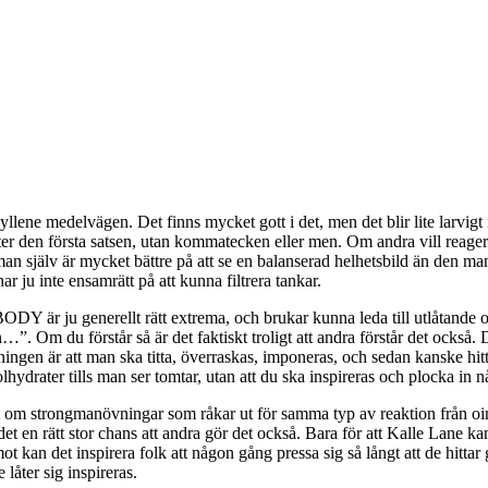
gyllene medelvägen. Det finns mycket gott i det, men det blir lite larvigt nä
r den första satsen, utan kommatecken eller men. Om andra vill reagera
an själv är mycket bättre på att se en balanserad helhetsbild än den ma
ar ju inte ensamrätt på att kunna filtrera tankar.
Y är ju generellt rätt extrema, och brukar kunna leda till utlåtande om a
n…”. Om du förstår så är det faktiskt troligt att andra förstår det ocks
eningen är att man ska titta, överraskas, imponeras, och sedan kanske h
 kolhydrater tills man ser tomtar, utan att du ska inspireras och plocka in 
tt om strongmanövningar som råkar ut för samma typ av reaktion från oin
 det en rätt stor chans att andra gör det också. Bara för att Kalle Lane 
t kan det inspirera folk att någon gång pressa sig så långt att de hittar
 låter sig inspireras.