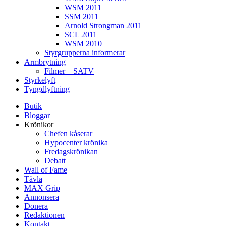
WSM 2011
SSM 2011
Arnold Strongman 2011
SCL 2011
WSM 2010
Styrgrupperna informerar
Armbrytning
Filmer – SATV
Styrkelyft
Tyngdlyftning
Butik
Bloggar
Krönikor
Chefen kåserar
Hypocenter krönika
Fredagskrönikan
Debatt
Wall of Fame
Tävla
MAX Grip
Annonsera
Donera
Redaktionen
Kontakt