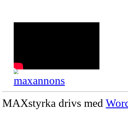
MAXstyrka drivs med
Word