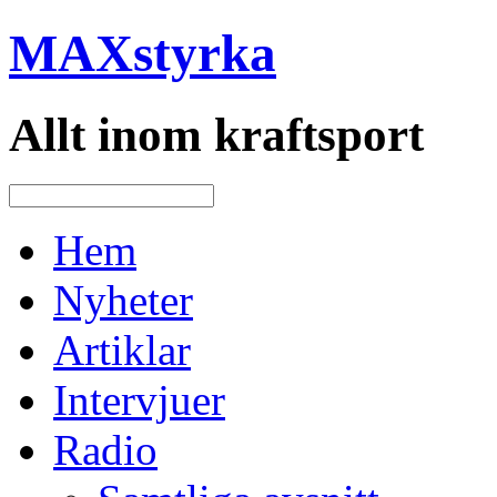
MAXstyrka
Allt inom kraftsport
Hem
Nyheter
Artiklar
Intervjuer
Radio