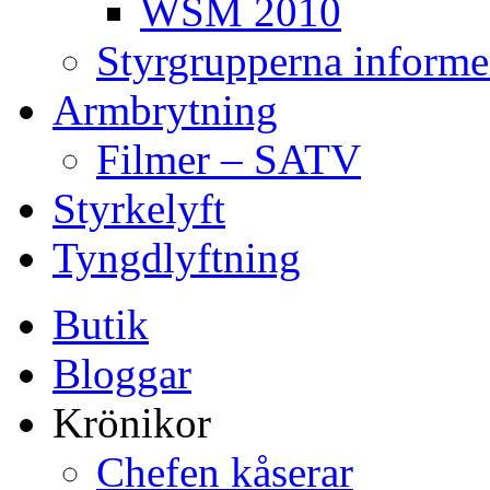
WSM 2010
Styrgrupperna informe
Armbrytning
Filmer – SATV
Styrkelyft
Tyngdlyftning
Butik
Bloggar
Krönikor
Chefen kåserar